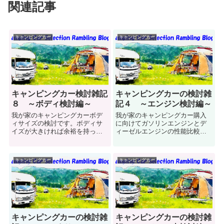
関連記事
キャンピングカー
キャンピングカー
キャンピングカー検討雑記
キャンピングカーの検討雑
８ ～ボディ検討編～
記４ ～エンジン検討編～
我が家のキャンピングカーボデ
我が家のキャンピングカー購入
ィサイズの検討です。ボディサ
に向けてガソリンエンジンとデ
イズが大きければ余裕を持った
ィーゼルエンジンの性能比較を
居住空間が確保できますが、大
行いました。我が家のキャンピ
きくなると駐車場に停めずら
ングカーにはどちらのエンジン
い、走行安定性が悪い等のデメ
が向いているのでしょうか？
キャンピングカー
キャンピングカー
リットが出てきます。我が家の
キャンピングカーにはどんな大
きさのボディが良いのかを検討
してみます。
キャンピングカーの検討雑
キャンピングカーの検討雑