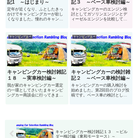
記1 ～はじまり～
記３ ～ベース車検討編～
定年が近くなり、ふとしたきっ
キャンピングカーのエンジン検
かけでキャンピングカーが欲し
討としてガソリンエンジンとデ
くなりました。憧れのキャンピ
ィーゼルエンジンを比較してき
ングカー購入に向けた検討を熱
ました。今回はベース車両のエ
が冷めないうちに開始してみま
ンジンとして我が家のキャンピ
す。第１回目は自分に合ったキ
ングカーにガソリンエンジンと
キャンピングカー
キャンピングカー
ャンピングカーの種類は何にな
ディーゼルエンジンのどちらが
るのかの検討を行いました。
向いているのかの選定結論を行
います。
キャンピングカー検討雑記
キャンピングカーの検討雑
１８ ～実車検討編～
記２ ～ベース車検討編～
我が家のキャンピングカー選定
キャンピングカーの購入検討を
の一環としてさいたまキャンピ
始めました。第2回目のブログ投
ングカー商談会に行ってきまし
稿です。ベース車の検討として
た。多くのキャンピングカービ
今回はガソリンエンジンとディ
ルダーが出展している中で、キ
ーゼルエンジンの特徴比較を行
ャンピングカービルダーフジカ
い、どちらのエンジンが我が家
ーズジャパン（FOCS）のブース
のキャンピングカーに向いてい
でお話を伺いました。
るのかを検討しました。
キャンピングカー検討雑記１３ ～ビル
ダー検討編（東和モータース）～