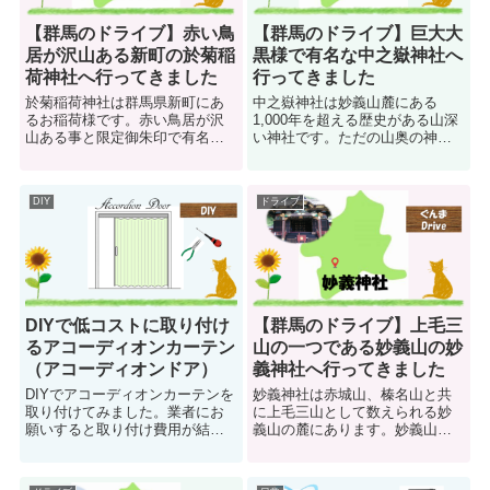
【群馬のドライブ】赤い鳥
【群馬のドライブ】巨大大
居が沢山ある新町の於菊稲
黒様で有名な中之嶽神社へ
荷神社へ行ってきました
行ってきました
於菊稲荷神社は群馬県新町にあ
中之嶽神社は妙義山麓にある
るお稲荷様です。赤い鳥居が沢
1,000年を超える歴史がある山深
山ある事と限定御朱印で有名な
い神社です。ただの山奥の神社
お稲荷さんです。住宅地の一角
ではなく、黄金の日本一の巨大
にあるお稲荷さんですが、境内
だいこく様や、急峻な石段を上
には入り口から本殿まで赤い鳥
り詰めた先にある、巨大ご神体
DIY
ドライブ
居がいっぱい並んでおり、不思
の轟岩の下にある中之嶽神社本
議なスポットに足を踏み入れて
殿など、見どころ満載の神社で
しまったような感覚に誘われま
す。
す。
DIYで低コストに取り付け
【群馬のドライブ】上毛三
るアコーディオンカーテン
山の一つである妙義山の妙
（アコーディオンドア）
義神社へ行ってきました
DIYでアコーディオンカーテンを
妙義神社は赤城山、榛名山と共
取り付けてみました。業者にお
に上毛三山として数えられる妙
願いすると取り付け費用が結構
義山の麓にあります。妙義山は
掛かりますが、DIYでも簡単に取
奇岩がいたるところにあり、日
り付けられますよ。実際の経験
本屈指の山岳美と称えられてい
を基に初心者、中高年者でも分
ます。その山岳信仰の中心とな