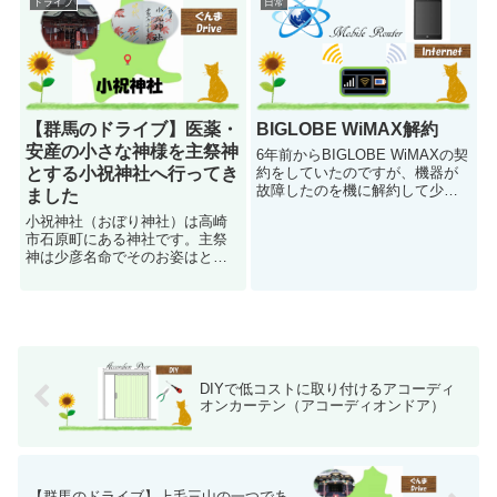
ドライブ
日常
かりやすい様に注意事項含めて
っているのが妙義神社です。165
取り付け方を解説します。
段の石段の上の神域に存在し、
パワースポットとしても有名で
す。
【群馬のドライブ】医薬・
BIGLOBE WiMAX解約
安産の小さな神様を主祭神
6年前からBIGLOBE WiMAXの契
とする小祝神社へ行ってき
約をしていたのですが、機器が
故障したのを機に解約して少し
ました
でも安い契約にできないかの検
小祝神社（おぼり神社）は高崎
討を行う事にしました。
市石原町にある神社です。主祭
BIGLOBE WiMAXの契約解除に
神は少彦名命でそのお姿はとて
ついて解説します。
も小さく、一寸法師のモデルに
なったとの逸話もあるそうで
す。また、少彦名命は医薬の神
様でもあります。上野国十二社
の第七社（七宮）となっていま
す。
DIYで低コストに取り付けるアコーディ
オンカーテン（アコーディオンドア）
【群馬のドライブ】上毛三山の一つであ